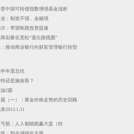
标普中国可转债指数增强基金浅析
企业：制造不强，金融强
瑞尔：寄望铁路投资提速
筹划量化宽松“退出路线图”
胜：推动商业银行向财富管理银行转型
的半年度总结
菲特还是施洛斯？
油2篇
专题（一）：黄金价格走势的历史回顾
2013.1.31
不亏损：人人都能跑赢大盘（转
建筑：契合城镇化主题