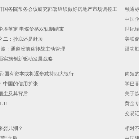
开国务院常务会议研究部署继续做好房地产市场调控工
融通
中国
判尘埃落定 电煤价格双轨制结束
世纪
之二：抄底还是赶顶
美联储
一波：通道没前途转战主动管理
潘功
面实施创新驱动发展战略
示:国有资本或将逐步减持四大银行
简短
：中国的信用扩张
学巴
烟尘及其背后
关于炼
.11
黄金
交易记录
来婴儿潮？
相对
荒”之后
中国