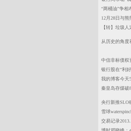
“两桶油”争
12月28日与
【转】垃圾人
从历史的角度
中信非标债权资
银行股在“利好
我的博客今天
秦皇岛存煤破8
央行新推SLO
雪球watersp
交易记录2013.1
博时邓晓峰：