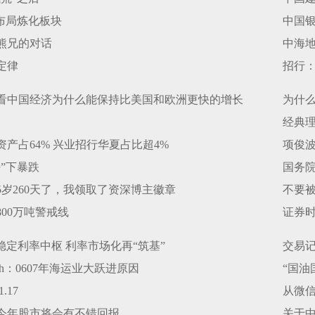
相布局炼化板块
中国
熊熊兄的对话
中海
定律
招行
看中国经济为什么能保持比美国和欧洲更快的增长
为什么
经典
产占64% 兴业招行华夏占比超4%
项俊
”下暴跌
国务
5岁260天了，我领取了资深博主徽章
不要
00万吨警戒线
证券
稳定利率中枢 利率市场化再“筑基”
交易记录2
inch：0607年海运业大跃进原因
“国油
.17
从微
今年股市将会有不错回报
关于