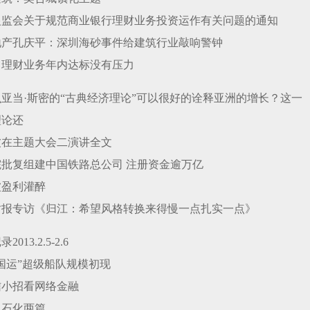
银监会关于规范商业银行理财业务投资运作有关问题的通知
地产孔庆平：深圳海砂事件给建筑行业敲响警钟
：理财业务年内达标没有压力
亚当·斯密的“古典经济理论”可以很好的诠释亚洲的增长？这一
理论还
波在主题大会二演讲全文
院批复组建中国铁路总公司 注册资金逾万亿
被盈利灌醉
时报专访《归江：希望风格转换来得慢一点扎实一点》
013.2.5-2.6
国运”超级船队规模初现
信小招看网络金融
中石化两篇