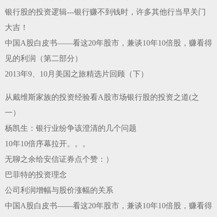
银行股的投资逻辑---银行赚不到钱时，许多其他行当早关门
大吉！
中国A股白皮书——看这20年股市，兼谈10年10倍股，赚看得
见的利润（第二部分）
2013年9、10月美国之旅精选片回顾（下）
从戴维斯家族的投资经验看A股市场银行股的投资之道(之
一）
杨凯生：银行业纷争该澄清的几个问题
10年10倍序幕拉开。。。
无聊之余给安信证券点个赞：）
巴​菲​特​的​投​资​理​念
公司利润增幅与股价涨幅的关系
中国A股白皮书——看这20年股市，兼谈10年10倍股，赚看得