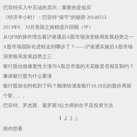
巴菲特买入中石油的启示：重要的是低买
《经济半小时》：巴菲特“保守”的秘密 20140513
2013年9、10月美国之旅精选片回顾（中）
从QFII的操作理念看沪港通后A股市场演变格局发展趋势之一
A股市场国际化进程走到哪步了？——沪港通实施后A股市场
演变格局发展趋势之三
银行股估值修复性大涨与A股总市值的天花板是否相互制约？
兼谈银行股为什么要涨
银行股加仓时机到了吗？顺便给浦发银行10.18元的股价再留
个影。。。
巴菲特、罗杰斯、索罗斯3位大师的生平及投资方法
1
2
3
>
猜你想看