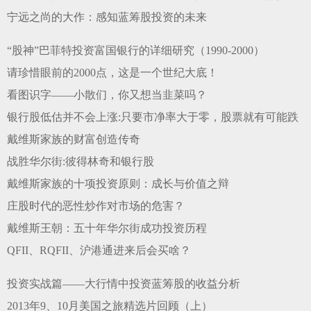
宁远之尚的大作：感知蓝筹股投资的未来
“股神”巴菲特投资富国银行的详细研究（1990-2000）
请珍惜眼前的2000点，这是一个世纪大底！
看图识字——小散们，你又想当韭菜吗？
银行股低估并不会上涨:只要市净率大于零，股票就有可能跌
戴维斯家族的财富创造传奇
战胜华尔街:彼得林奇和银行股
戴维斯家族的十项投资原则：成长与价值之辩
庄股时代的恶性炒作对市场的危害？
戴维斯王朝：五十年华尔街成功投资历程
QFII、RQFII、沪港通进来后会买啥？
投资实战篇——大行情中投资蓝筹股的收益分析
2013年9、10月美国之旅精选片回顾（上）