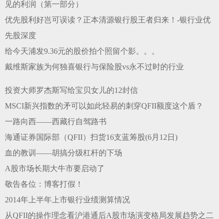
见的利润（第一部分）
优先股利好岂可误读？正本清源银行股王者归来！-银行业优
先股深度
给今天浦发9.36元的股价拍个照留个影。。。
戴维斯家族为何独喜银行与保险股vs永不过时的行业
投资大师罗杰斯写给宝贝女儿的12封信
MSCI新兴指数的矛可以如此轻易的刺穿QFII额度这个盾？
一路向西——西藏行自驾路书
海通证券国际部（QFII）扫货16支蓝筹股(6月12日)
血的教训——胡搞分级杠杆的下场
A股市场长期大牛市要启动了
敬告各位：博客打假！
2014年上半年上市银行业绩测算情况
从QFII的操作理念看沪港通后A股市场演变格局发展趋势之二