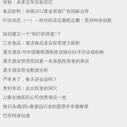
张裕：未来五年目标百亿
食品饮料：央视2012黄金资源广告招标点评
行业动态（一）—科伦药业总裁程志鹏：坚持科技创新
如何建立一个“铁打的营盘”？
三全食品：速冻食品龙头投资潜力探析
通天酒业:与中国葡萄酒制造业烟台白洋河达成收购
通天酒业管理层回复一名港股投资者的来信
通天酒业营业数据分析
严冬来了，春天还会远吗？
李剑专访：走出投资的洞穴
22家生物医药公司优秀项目一览
旅日杂感(四):奢侈品行业的股票并非都奢侈
巴菲特谈估值