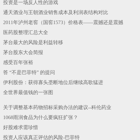
投资是一场反人性的游戏
通天酒业与王朝酒业销售成本及利润表结构对比
2011年泸州老窖（国窖1573）价格表——震撼还是震撼
医药股整理汇总大全
茅台最大的风险是利益转移
茅台股东大会简报
感受百年张裕
答 “不是巴菲特” 的提问
伊利股份：获得寡头垄断地位后继续高歌猛进
全世界最值钱的一张图
关于调整基本药物招标采购办法的建议--科伦药业
1068雨润食品为什么要疯狂扩张？
好股难求需珍惜
投资人应该真正评估的风险-巴菲特