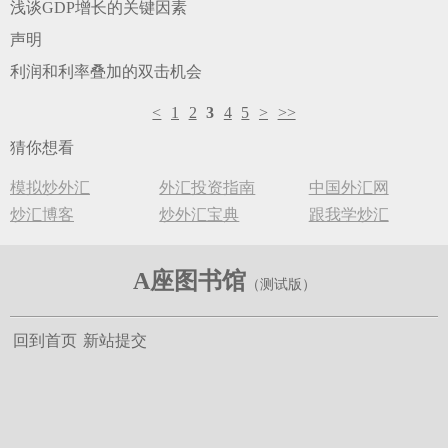
浅谈GDP增长的关键因素
声明
利润和利率叠加的双击机会
<
1
2
3
4
5
>
>>
猜你想看
模拟炒外汇
外汇投资指南
中国外汇网
炒汇博客
炒外汇宝典
跟我学炒汇
A座图书馆
回到首页
新站提交