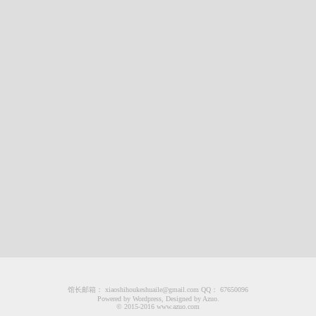
馆长邮箱： xiaoshihoukeshuaile@gmail.com QQ： 67650096
Powered by Wordpress, Designed by Azuo.
© 2015-2016 www.azuo.com