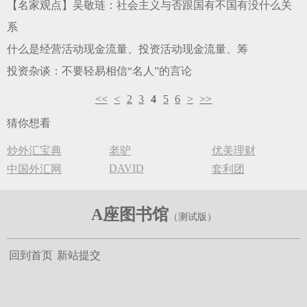
【名家观点】吴敬琏：社会主义与否跟国有不国有没什么关
系
什么是经营活动现金流量、投资活动现金流量、筹
投资杂谈：不要轻易相信“名人”的言论
<<
<
2
3
4
5
6
>
>>
猜你想看
炒外汇宝典
老驴
优美理财
DAVID
中国外汇网
套利团
A座图书馆
回到首页
新站提交