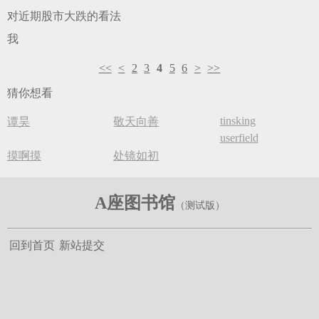
对近期股市大跌的看法
我
<<
<
2
3
4
5
6
>
>>
猜你想看
tinsking
谭昊
敬天向善
userfield
摸啊摸
处镜如初
A座图书馆
回到首页
新站提交