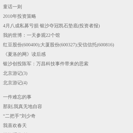
童话一则
2010年投资策略
4月八成私募亏损 银沙夺冠凯石垫底(投资者报)
我的世博：一天参观22个馆
红豆股份(600400);大厦股份(600327);安信信托(600816)
《夏洛的网》读后感
银沙创投陈军：万昌科技事件带来的思索
北京游记(3)
北京游记(4)
一件难忘的事
那刻,我真无地自容
“二把手”刘少奇
我喜欢春天