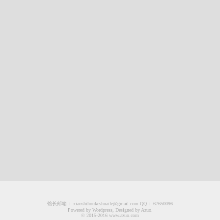
馆长邮箱： xiaoshihoukeshuaile@gmail.com QQ： 67650096
Powered by Wordpress, Designed by Azuo.
© 2015-2016 www.azuo.com