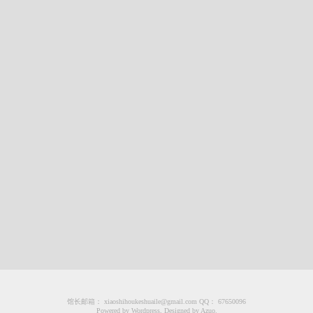
馆长邮箱： xiaoshihoukeshuaile@gmail.com QQ： 67650096
Powered by Wordpress, Designed by Azuo.